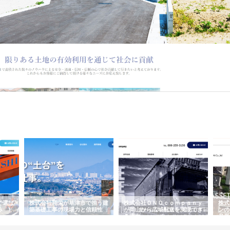
有効利用による社会貢献をモットーとする企業です。愛知県東海市を拠点に事業を営む同
ました。現在では、東海エリアにおける主要都市である名古屋市にも営業所を展…
で選ば
株式会社翔栄が草津市で担う建
株式会社ＯＮＯｃｏｍｐａｎｙ
株式
み
築基礎工事の現場力と信頼性
が岡山から広域配送を実現でき
ンの
る理由
産形