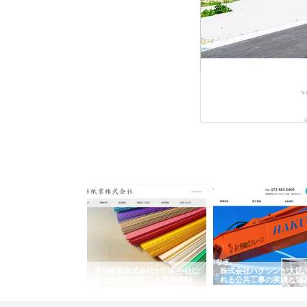
株式会社ＳＲＣ
株式会社ＳＲＣは、土地の
社は、平成19年に誕生し
ワインエクスプレスが
安倍紙業株式会社が印刷会社に
株式会社ハクシンが大阪
果物流を支える理由と
選ばれる紙提案力と供給体制
れる公共工事の実績と強
ー待遇