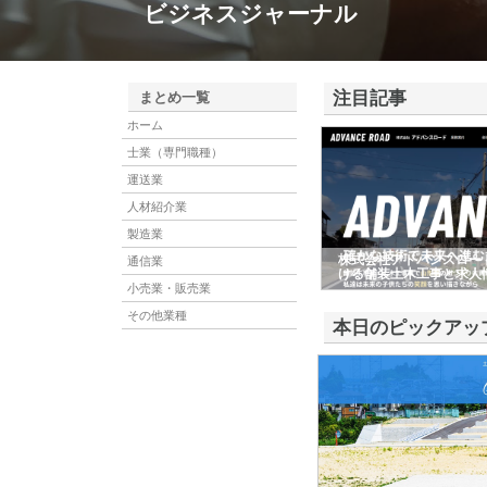
ビジネスジャーナル
注目記事
まとめ一覧
ホーム
士業（専門職種）
運送業
人材紹介業
製造業
株式会社アドバンスロー
通信業
ける舗装土木工事と求人
小売業・販売業
その他業種
本日のピックアッ