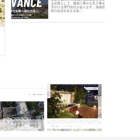
る企業として、舗装工事や土木工事を
手がける専門会社があります。地域住
民の生活を支える道…
会社アセットイノベーショ
庭楽株式会社が知多半島と三河
株式会社ナツハラが
ワンルーム投資で始める資
と名古屋で叶える理想の外構空
で滋賀の暮らしを支
成と老後準備
間