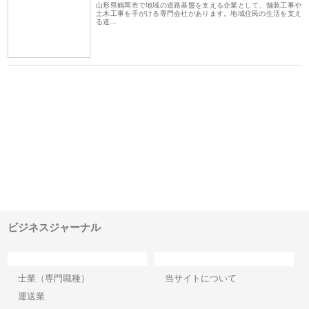
山形県鶴岡市で地域の道路基盤を支える企業として、舗装工事や
土木工事を手がける専門会社があります。地域住民の生活を支え
る道…
ｎｙ
株式会社アセットイノベーショ
庭楽株式会社が知多半島と三河
株
でき
ンのワンルーム投資で始める資
と名古屋で叶える理想の外構空
で
産形成と老後準備
間
ビジネスジャーナル
カテゴリー
サイト情報
士業（専門職種）
当サイトについて
運送業