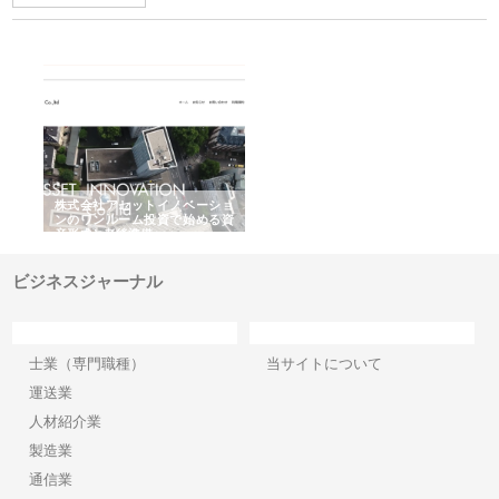
ｎｙ
株式会社アセットイノベーショ
庭楽株式会社が知多半島と三河
株
でき
ンのワンルーム投資で始める資
と名古屋で叶える理想の外構空
で
産形成と老後準備
間
ビジネスジャーナル
カテゴリー
サイト情報
士業（専門職種）
当サイトについて
運送業
人材紹介業
製造業
通信業