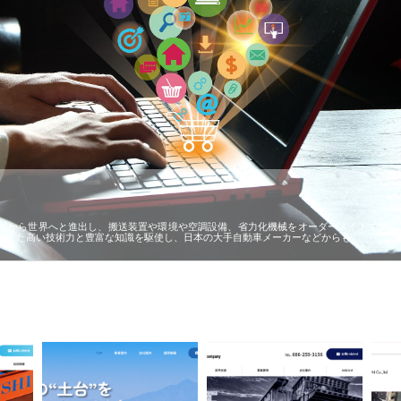
屋から世界へと進出し、搬送装置や環境や空調設備、省力化機械をオーダーメイドで製作
蓄えた高い技術力と豊富な知識を駆使し、日本の大手自動車メーカーなどからも…