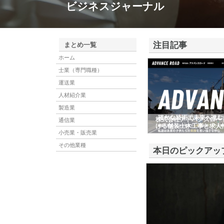
ビジネスジャーナル
注目記事
まとめ一覧
ホーム
士業（専門職種）
運送業
人材紹介業
製造業
株式会社アドバンスロー
通信業
ける舗装土木工事と求人
小売業・販売業
その他業種
本日のピックアッ