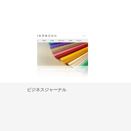
ワインエクスプレスが
安倍紙業株式会社が印刷会社に
株式会社ハクシンが大阪
果物流を支える理由と
選ばれる紙提案力と供給体制
れる公共工事の実績と強
ー待遇
ビジネスジャーナル