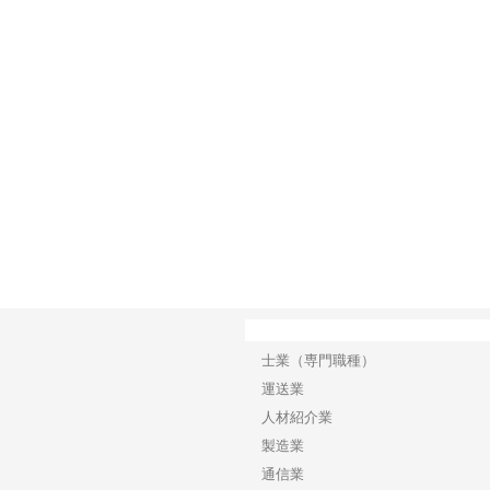
で選ば
株式会社翔栄が草津市で担う建
株式会社ＯＮＯｃｏｍｐａｎｙ
株式
み
築基礎工事の現場力と信頼性
が岡山から広域配送を実現でき
ンの
る理由
産形
カテゴリー
士業（専門職種）
運送業
人材紹介業
製造業
通信業