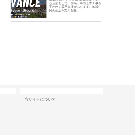
る企業として、舗装工事や土木工事を
手がける専門会社があります。地域住
民の生活を支える道…
会社アセットイノベーショ
庭楽株式会社が知多半島と三河
株式会社ナツハラが
ワンルーム投資で始める資
と名古屋で叶える理想の外構空
で滋賀の暮らしを支
成と老後準備
間
サイト情報
当サイトについて