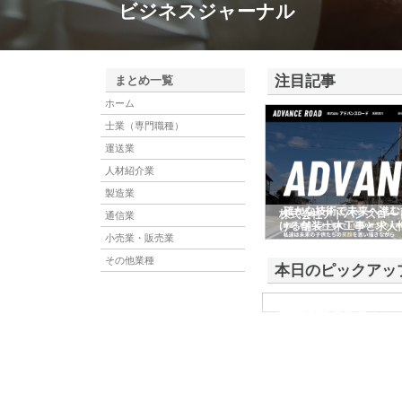
ビジネスジャーナル
注目記事
まとめ一覧
ホーム
士業（専門職種）
運送業
人材紹介業
製造業
株式会社アドバンスロー
通信業
ける舗装土木工事と求人
小売業・販売業
その他業種
本日のピックアッ
株式会社ＳＲＣ
株式会社ＳＲＣは、土地の
社は、平成19年に誕生し