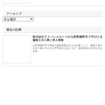
アーカイブ
最近の記事
株式会社アドバンスロードが山形県鶴岡市で手がける
舗装土木工事と求人情報
山形県鶴岡市で地域の道路基盤を支える企業として、舗装工事や
土木工事を手がける専門会社があります。地域住民の生活を支え
る道…
ｎｙ
株式会社アセットイノベーショ
庭楽株式会社が知多半島と三河
株