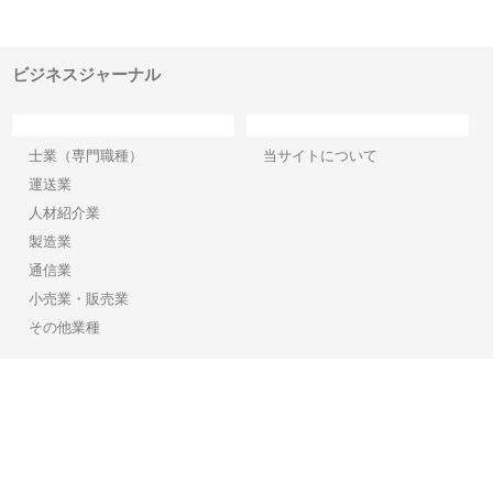
でき
ンのワンルーム投資で始める資
と名古屋で叶える理想の外構空
で
産形成と老後準備
間
ビジネスジャーナル
カテゴリー
サイト情報
士業（専門職種）
当サイトについて
運送業
人材紹介業
製造業
通信業
小売業・販売業
その他業種
Copyright©2026【ビジネスジャーナル】 All Rights reserved.