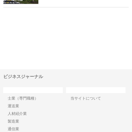
ｎｙ
株式会社アセットイノベーショ
庭楽株式会社が知多半島と三河
株
でき
ンのワンルーム投資で始める資
と名古屋で叶える理想の外構空
で
産形成と老後準備
間
ビジネスジャーナル
カテゴリー
サイト情報
士業（専門職種）
当サイトについて
運送業
人材紹介業
製造業
通信業