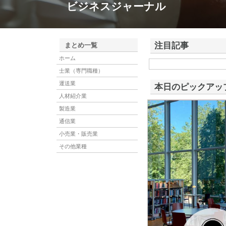
ビジネスジャーナル
注目記事
まとめ一覧
ホーム
株式会社アドバンスロー
士業（専門職種）
ける舗装土木工事と求人
運送業
本日のピックアッ
人材紹介業
製造業
通信業
小売業・販売業
その他業種