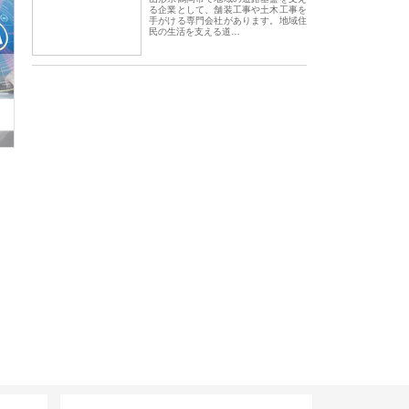
る企業として、舗装工事や土木工事を
手がける専門会社があります。地域住
民の生活を支える道…
会社アセットイノベーショ
庭楽株式会社が知多半島と三河
株式会社ナツハラが
ワンルーム投資で始める資
と名古屋で叶える理想の外構空
で滋賀の暮らしを支
成と老後準備
間
サイト情報