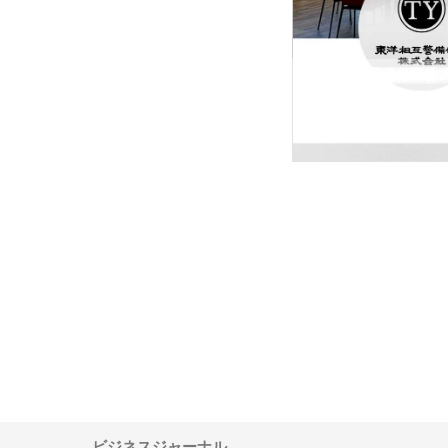
東洋相互警備保障株
東洋相互警備保障株式会社
型イベントに特化した会社
ワインエクスプレスが
安倍紙業株式会社が印刷会社に
株式会社ハクシンが大阪
果物流を支える理由と
選ばれる紙提案力と供給体制
れる公共工事の実績と強
ー待遇
ビジネスジャーナル