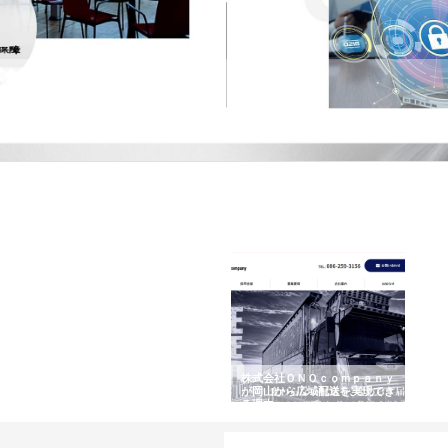
式会社
は1975年にセキュリティ会社の第一歩を踏み出した会社です。警備の中でも展示会など大
であり、これまで数多くの実績を積み重ねています。 さまざまな仕事が…
で選ば
株式会社翔栄が草津市で担う建
株式会社ＯＮＯｃｏｍｐａｎｙ
株式
み
築基礎工事の現場力と信頼性
が岡山から広域配送を実現でき
ンの
る理由
産形
カテゴリー